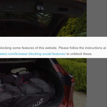
locking some features of this website. Please follow the instructions at
eateor.com/browser-blocking-social-features/
to unblock these.