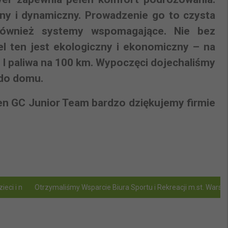
ny i dynamiczny. Prowadzenie go to czysta
 również systemy wspomagające. Nie bez
el ten jest ekologiczny i ekonomiczny – na
 6 l paliwa na 100 km. Wypoczęci dojechaliśmy
 do domu.
en GC Junior Team bardzo dziękujemy firmie
dzieci i młodzieży z niepełnosprawnościami
Otrzymaliśmy Wsparcie Biura Sportu i Rekreacji m.st. Warsz