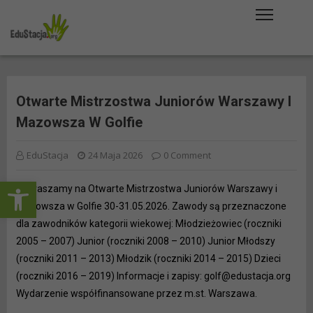
Skip
to
content
Otwarte Mistrzostwa Juniorów Warszawy I
Mazowsza W Golfie
EduStacja
24 Maja 2026
0 Comment
Open toolbar
Zapraszamy na Otwarte Mistrzostwa Juniorów Warszawy i
Mazowsza w Golfie 30-31.05.2026. Zawody są przeznaczone
dla zawodników kategorii wiekowej: Młodzieżowiec (roczniki
2005 – 2007) Junior (roczniki 2008 – 2010) Junior Młodszy
(roczniki 2011 – 2013) Młodzik (roczniki 2014 – 2015) Dzieci
(roczniki 2016 – 2019) Informacje i zapisy: golf@edustacja.org
Wydarzenie współfinansowane przez m.st. Warszawa.