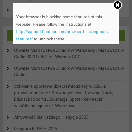
Wszystko
Your browser is blocking some features of this
website. Please follow the instructions at
http://support.heateor.com/browser-blocking-social-
OSTATNIE WPISY
features/
to unblock these.
Otwarte Mistrzostwa Juniorów Warszawy i Mazowsza w
Golfie 30-31/06 First Warsaw GCC
Otwarte Mistrzostwa Juniorów Warszawy i Mazowsza w
Golfie
Szkolenie sportowe dzieci i młodzieży w 2026 r,
prowadzone przez Stowarzyszenie Rozwoju Nauki,
Edukacji i Sportu „Edustacja. Sport i Rekreacja”
współfinansuje m.st. Warszawa
Aktywność dla Każdego – edycja 2025.
Program KLUB – 2025