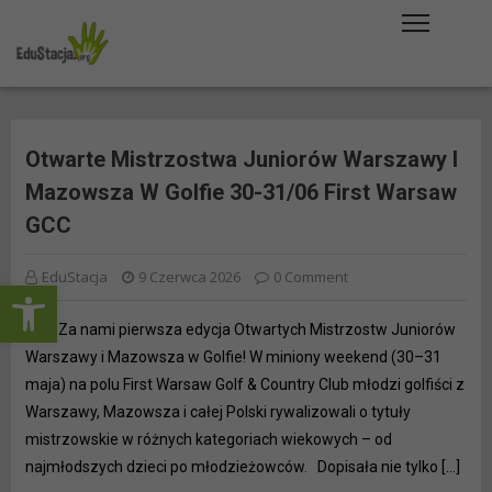
Skip
to
content
Otwarte Mistrzostwa Juniorów Warszawy I
Mazowsza W Golfie 30-31/06 First Warsaw
GCC
EduStacja
9 Czerwca 2026
0 Comment
Open toolbar
Za nami pierwsza edycja Otwartych Mistrzostw Juniorów
Warszawy i Mazowsza w Golfie! W miniony weekend (30–31
maja) na polu First Warsaw Golf & Country Club młodzi golfiści z
Warszawy, Mazowsza i całej Polski rywalizowali o tytuły
mistrzowskie w różnych kategoriach wiekowych – od
najmłodszych dzieci po młodzieżowców. Dopisała nie tylko […]